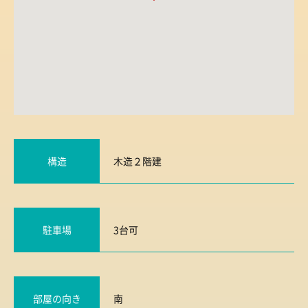
構造
木造２階建
駐車場
3台可
部屋の向き
南