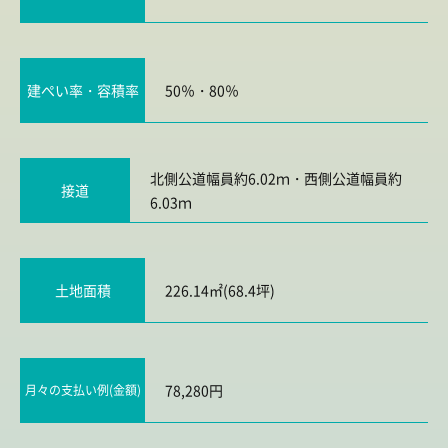
建ぺい率・容積率
50％・80％
北側公道幅員約6.02ｍ・西側公道幅員約
接道
6.03ｍ
土地面積
226.14㎡(68.4坪)
78,280円
月々の支払い例(金額)