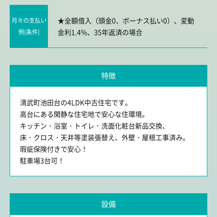
★全額借入（頭金0、ボーナス払い0）、変動
月々の支払い
金利1.4%、35年返済の場合
例(条件)
特徴
清武町池田台の4LDK中古住宅です。
高台にある閑静な住宅地で安心な住環境。
キッチン・浴室・トイレ・洗面化粧台新品交換、
床・クロス・天井等塗装張替え、外壁・屋根工事済み。
瑕疵保険付きで安心！
駐車場3台可！
設備