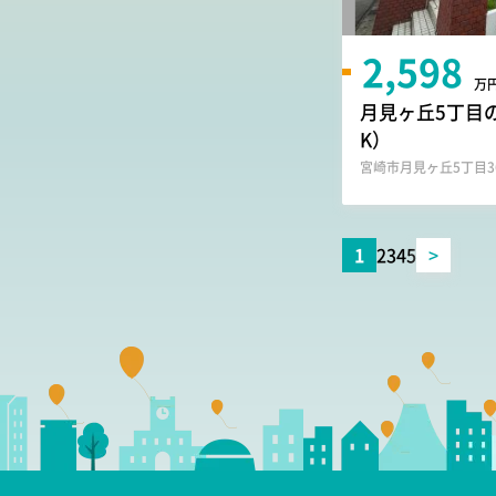
2,598
万
月見ヶ丘5丁目の
K）
宮崎市月見ヶ丘5丁目36
1
2
3
4
5
>