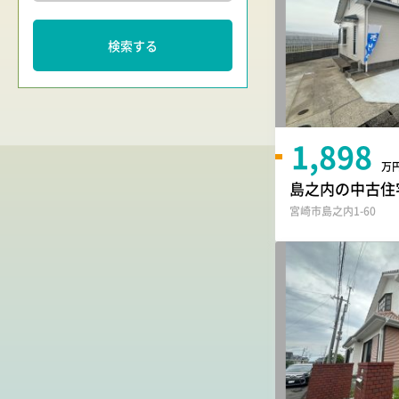
検索する
1,898
万
島之内の中古住宅
宮崎市島之内1-60