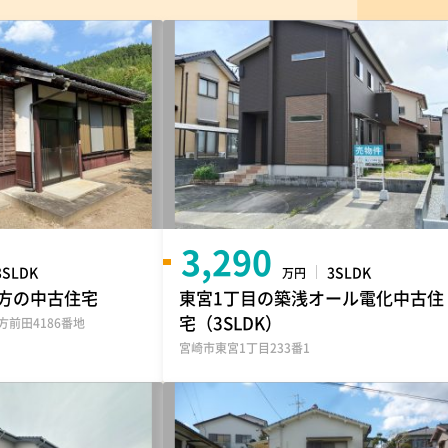
3,290
3SLDK
3SLDK
万円
方の中古住宅
東宮1丁目の築浅オール電化中古住
宅（3SLDK）
前田4186番地
宮崎市東宮1丁目233番1