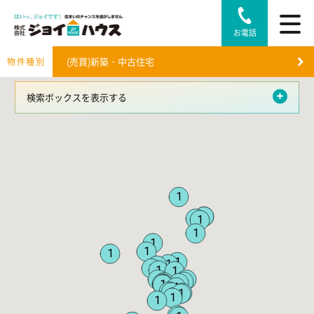
お電話
物件種別
検索ボックスを表示する
1
1
1
1
1
1
1
1
1
1
1
1
1
1
1
1
1
1
1
1
1
1
1
1
1
1
3
1
1
1