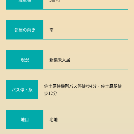
部屋の向き
南
現況
新築未入居
佐土原待機所バス停徒歩4分・佐土原駅徒
バス停・駅
歩12分
地目
宅地