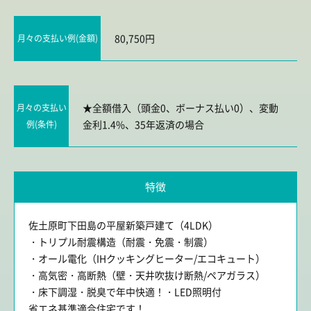
80,750円
月々の支払い例(金額)
★全額借入（頭金0、ボーナス払い0）、変動
月々の支払い
金利1.4%、35年返済の場合
例(条件)
特徴
佐土原町下田島の平屋新築戸建て（4LDK）
・トリプル耐震構造（耐震・免震・制震）
・オール電化（IHクッキングヒーター/エコキュート）
・高気密・高断熱（壁・天井吹抜け断熱/ペアガラス）
・床下調湿・脱臭で年中快適！・LED照明付
省エネ基準適合住宅です！