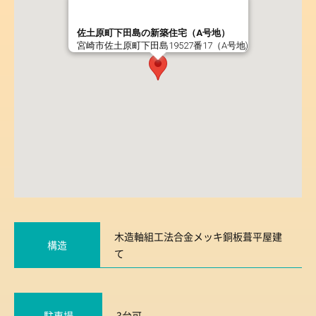
佐土原町下田島の新築住宅（A号地）
宮崎市佐土原町下田島19527番17（A号地)
木造軸組工法合金メッキ銅板葺平屋建
構造
て
駐車場
3台可