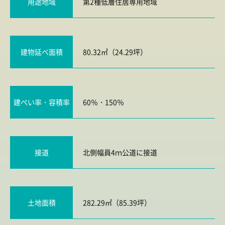
用途地域
第2種低層住居専用地域
建物延べ面積
80.32㎡（24.29坪）
建ぺい率・容積率
60％・150％
接道
北側幅員4ｍ公道に接道
土地面積
282.29㎡（85.39坪）