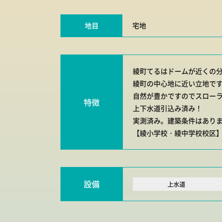
地目
宅地
綾町てるはドームが近くの
綾町の中心地に近い立地で
自然が豊かですのでスロー
特徴
上下水道引込み済み！
実測済み。建築条件はあり
【綾小学校・綾中学校校区
設備
上水道