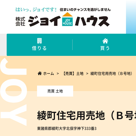
借りる
買う
ホーム
>
【売買】土地
>
綾町住宅用売地（Ｂ号地）
売買 土地
綾町住宅用売地（Ｂ号
東諸県郡綾町大字北俣字神下333番3