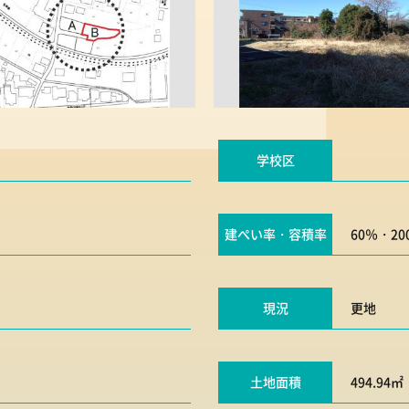
学校区
建ぺい率・容積率
60％・20
現況
更地
土地面積
494.94㎡