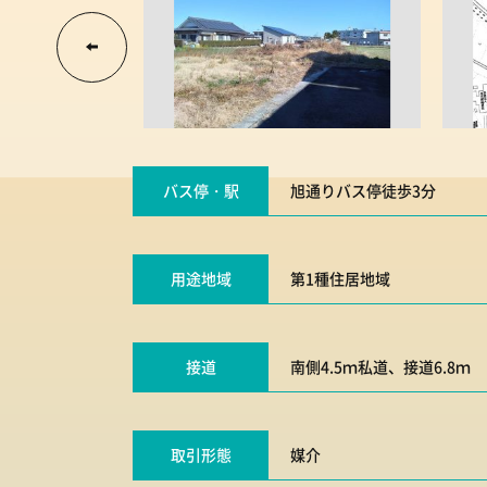
バス停・駅
旭通りバス停徒歩3分
用途地域
第1種住居地域
接道
南側4.5ｍ私道、接道6.8ｍ
取引形態
媒介