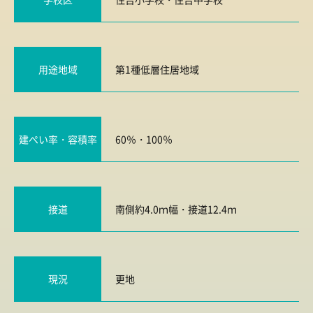
用途地域
第1種低層住居地域
建ぺい率・容積率
60％・100％
接道
南側約4.0ｍ幅・接道12.4ｍ
現況
更地