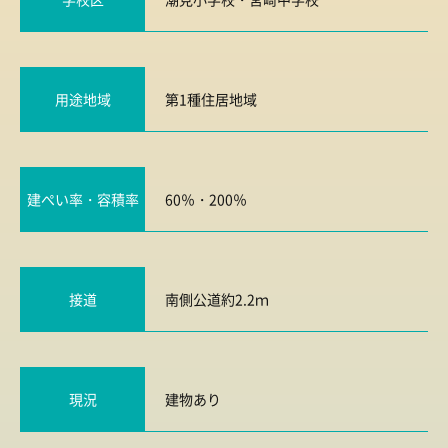
用途地域
第1種住居地域
建ぺい率・容積率
60％・200％
接道
南側公道約2.2ｍ
現況
建物あり