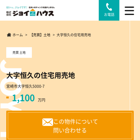
お電話
ホーム
>
【売買】土地
>
大字恒久の住宅用売地
売買 土地
大字恒久の住宅用売地
宮崎市大字恒久5000-7
1,100
万円
この物件について
問い合わせる