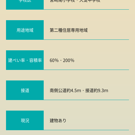
用途地域
第二種住居専用地域
建ぺい率・容積率
60％・200％
接道
南側公道約4.5ｍ・接道約9.3ｍ
現況
建物あり