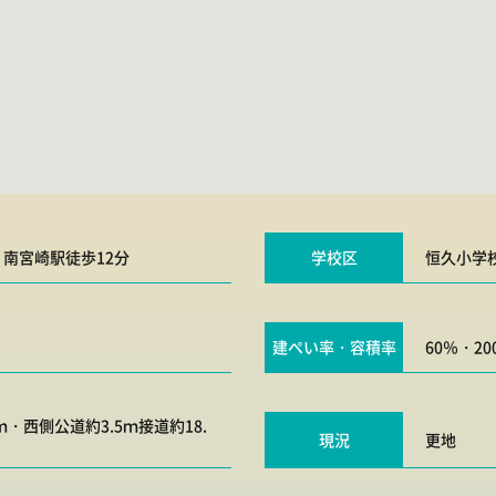
、南宮崎駅徒歩12分
学校区
恒久小学
建ぺい率・容積率
60％・20
ｍ・西側公道約3.5ｍ接道約18.
現況
更地