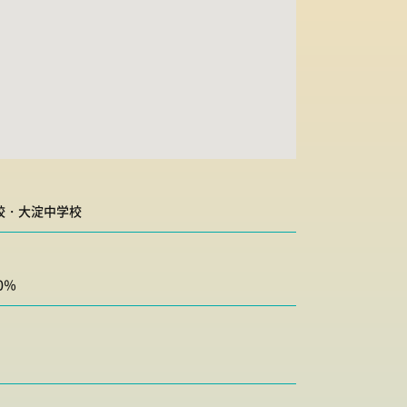
校
・
大淀中学校
0％