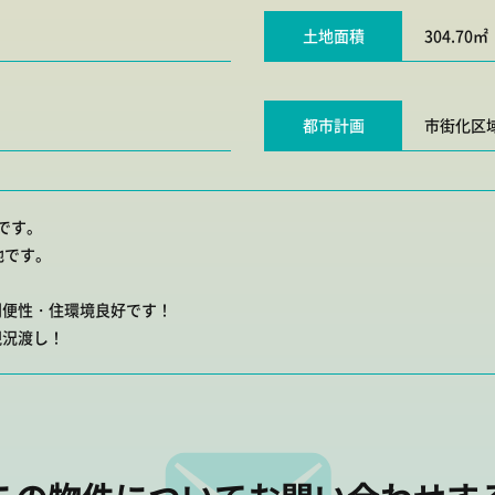
土地面積
304.70㎡
都市計画
市街化区
です。
地です。
利便性・住環境良好です！
現況渡し！