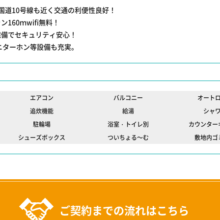
国道10号線も近く交通の利便性良好！
160ｍwifi無料！
完備でセキュリティ安心！
ニターホン等設備も充実。
エアコン
バルコニー
オート
追炊機能
給湯
シャ
駐輪場
浴室・トイレ別
カウンター
シューズボックス
ついちょる～む
敷地内ゴ
ご契約までの流れはこちら