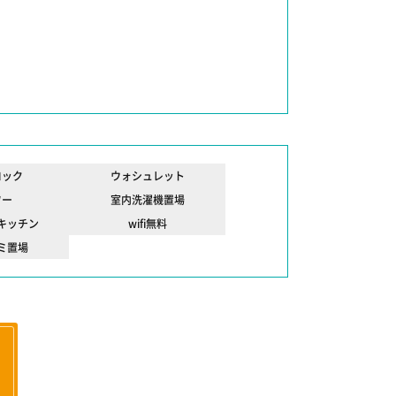
ロック
ウォシュレット
ワー
室内洗濯機置場
キッチン
wifi無料
ミ置場