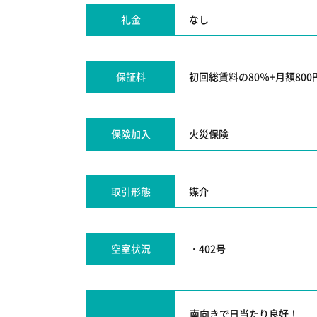
礼金
なし
保証料
初回総賃料の80％+月額800
保険加入
火災保険
取引形態
媒介
空室状況
・402号
南向きで日当たり良好！