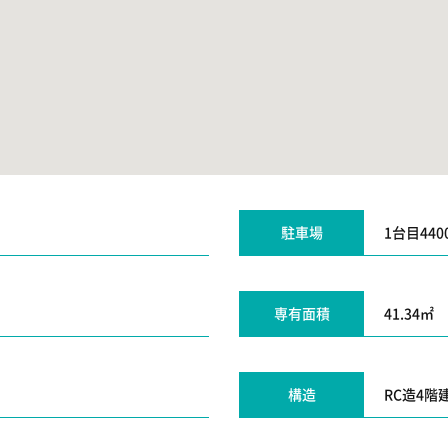
駐車場
1台目44
専有面積
41.34㎡
構造
RC造4階