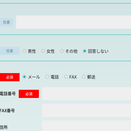
任意
男性
女性
その他
回答しない
任意
メール
電話
FAX
郵送
必須
電話番号
必須
FAX番号
住所