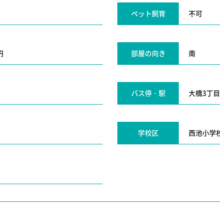
ペット飼育
不可
円
部屋の向き
南
バス停・駅
大橋3丁
学校区
西池小学