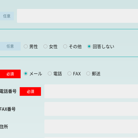
任意
男性
女性
その他
回答しない
任意
メール
電話
FAX
郵送
必須
電話番号
必須
FAX番号
住所