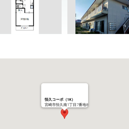
恒久コーポ（1K）
宮崎市恒久南1丁目7番地8