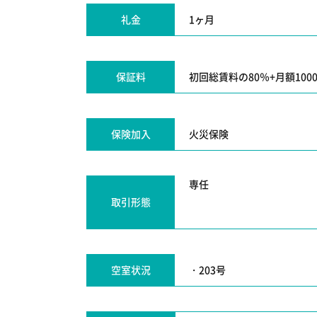
礼金
1ヶ月
保証料
初回総賃料の80％+月額100
保険加入
火災保険
取引形態
空室状況
・203号