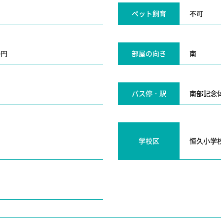
ペット飼育
不可
0円
部屋の向き
南
バス停・駅
南部記念
専任
学校区
恒久小学