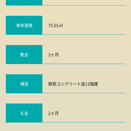
専有面積
75.01㎡
敷金
2ヶ月
構造
鉄筋コンクリート造12階建
礼金
2ヶ月