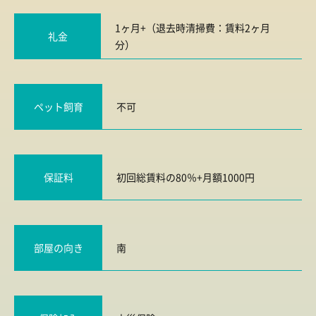
1ヶ月+（退去時清掃費：賃料2ヶ月
礼金
分）
ペット飼育
不可
保証料
初回総賃料の80％+月額1000円
部屋の向き
南