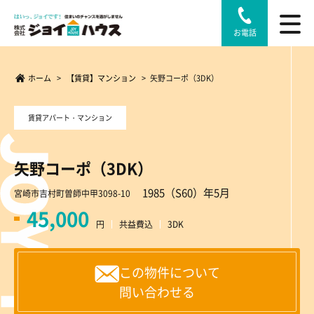
お電話
ホーム
>
【賃貸】マンション
>
矢野コーポ（3DK）
賃貸アパート・マンション
矢野コーポ（3DK）
1985（S60）年5月
宮崎市吉村町曽師中甲3098-10
45,000
円
共益費込
3DK
この物件について
問い合わせる