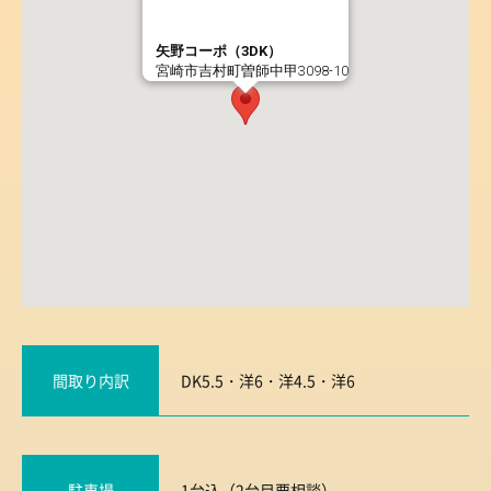
矢野コーポ（3DK）
宮崎市吉村町曽師中甲3098-10
間取り内訳
DK5.5・洋6・洋4.5・洋6
駐車場
1台込（2台目要相談）