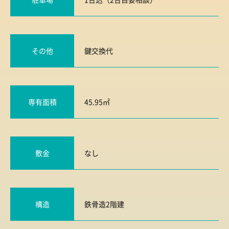
その他
鍵交換代
専有面積
45.95㎡
敷金
なし
構造
鉄骨造2階建