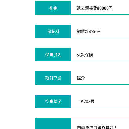
礼金
退去清掃費80000円
保証料
総賃料の50％
保険加入
火災保険
取引形態
媒介
空室状況
・A203号
南向きで日当り良好！