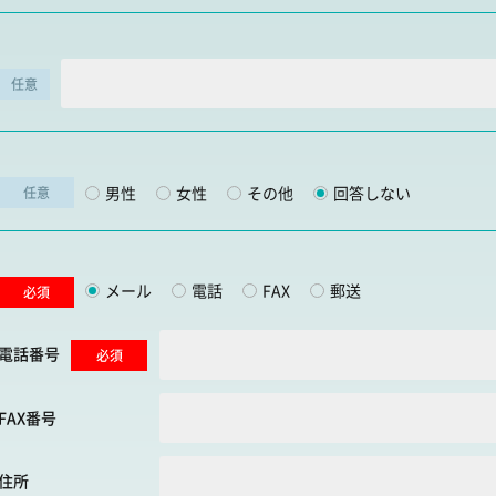
任意
男性
女性
その他
回答しない
任意
メール
電話
FAX
郵送
必須
電話番号
必須
FAX番号
住所