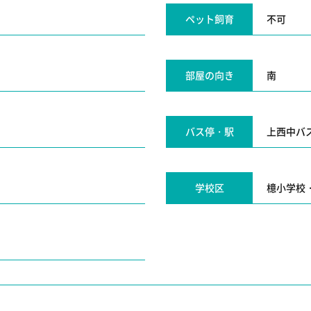
ペット飼育
不可
部屋の向き
南
バス停・駅
上西中バ
学校区
檍小学校