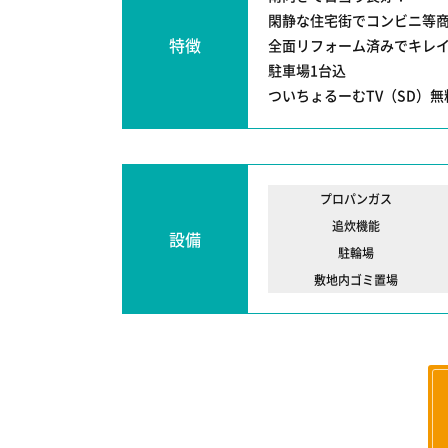
閑静な住宅街でコンビニ等
特徴
全面リフォーム済みでキレ
駐車場1台込
ついちょるーむTV（SD）
プロパンガス
追炊機能
設備
駐輪場
敷地内ゴミ置場