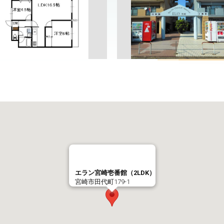
エラン宮崎壱番館（2LDK）
宮崎市田代町179-1