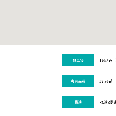
駐車場
1台込み
専有面積
57.96㎡
構造
RC造8階