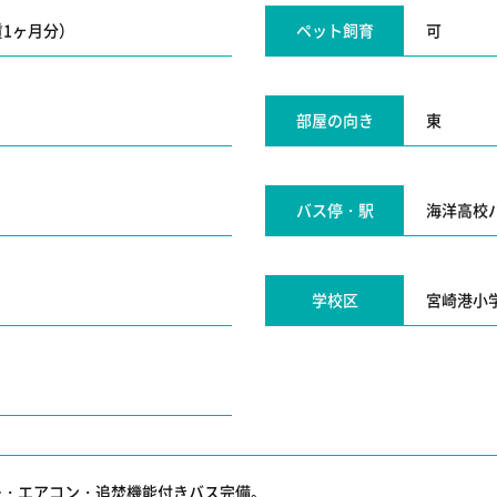
賃1ヶ月分）
ペット飼育
可
部屋の向き
東
バス停・駅
海洋高校
学校区
宮崎港小
ー・エアコン・追焚機能付きバス完備。