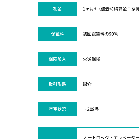
礼金
1ヶ月+（退去時精算金：家
保証料
初回総賃料の50％
保険加入
火災保険
取引形態
媒介
空室状況
・208号
オートロック・エレベータ