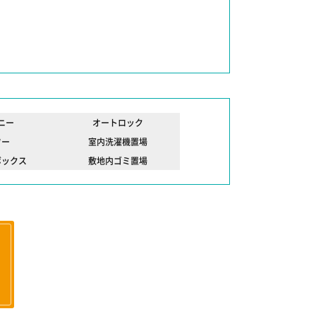
ニー
オートロック
ワー
室内洗濯機置場
ボックス
敷地内ゴミ置場