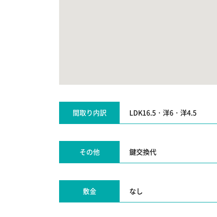
間取り内訳
LDK16.5・洋6・洋4.5
その他
鍵交換代
敷金
なし