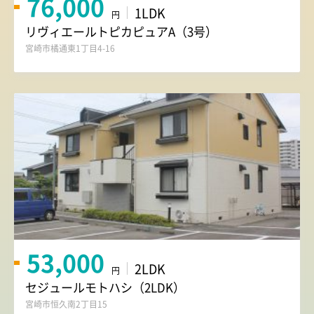
76,000
1LDK
円
リヴィエールトピカピュアA（3号）
宮崎市橘通東1丁目4-16
53,000
2LDK
円
セジュールモトハシ（2LDK）
宮崎市恒久南2丁目15