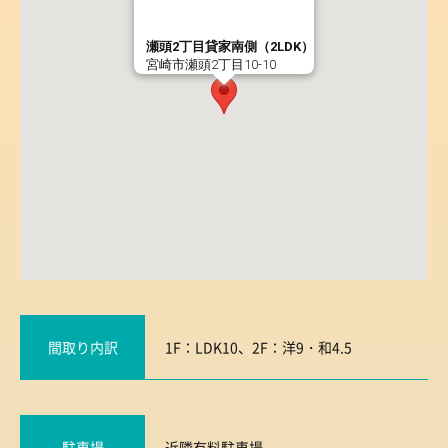
瀬頭2丁目貸家南側（2LDK）
宮崎市瀬頭2丁目10-10
間取り内訳
1F：LDK10、2F：洋9・和4.5
駐車場
近隣有料駐車場