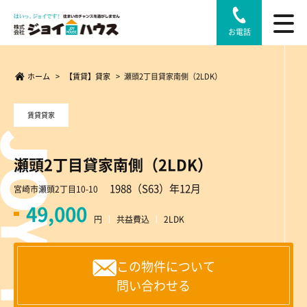
お電話
ホーム
>
【賃貸】貸家
>
瀬頭2丁目貸家南側（2LDK）
賃貸貸家
瀬頭2丁目貸家南側（2LDK）
1988（S63）年12月
宮崎市瀬頭2丁目10-10
49,000
円
共益費込
2LDK
この物件について
問い合わせる