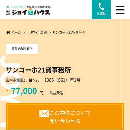
お電話
ホーム
>
【賃貸】店舗
>
サンコーポ21貸事務所
賃貸 店舗事務所
サンコーポ21貸事務所
1986（S61）年1月
宮崎市瀬頭2丁目7-26
77,000
円
共益費込
この物件について
問い合わせる