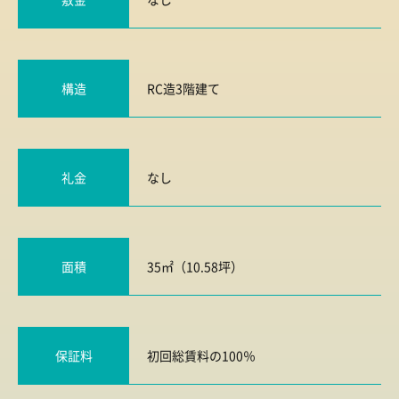
構造
RC造3階建て
礼金
なし
面積
35㎡（10.58坪）
保証料
初回総賃料の100％