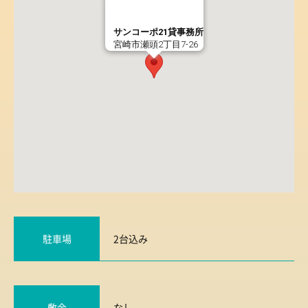
サンコーポ21貸事務所
宮崎市瀬頭2丁目7-26
駐車場
2台込み
敷金
なし