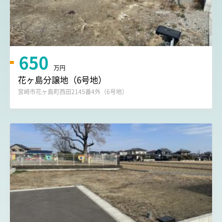
650
万円
花ヶ島分譲地（6号地）
宮崎市花ヶ島町西田2145番4外（6号地）