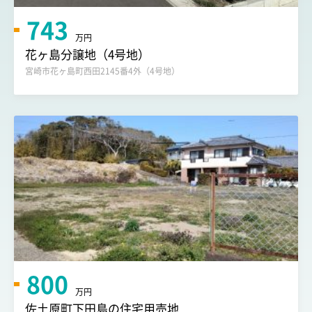
743
万円
花ヶ島分譲地（4号地）
宮崎市花ヶ島町西田2145番4外（4号地）
800
万円
佐土原町下田島の住宅用売地