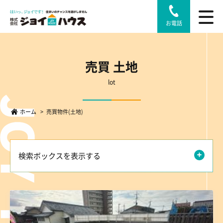
お電話
売買 土地
lot
ホーム
>
売買物件(土地)
検索ボックスを表示する