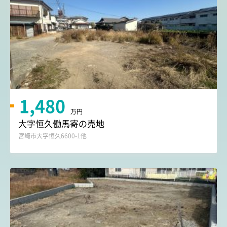
1,480
万円
大字恒久働馬寄の売地
宮崎市大字恒久6600-1他