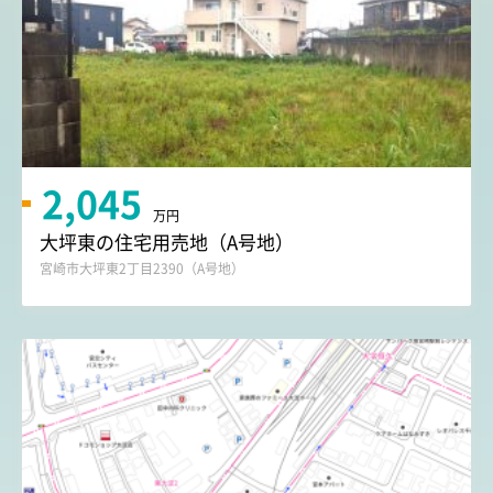
2,045
万円
大坪東の住宅用売地（A号地）
宮崎市大坪東2丁目2390（A号地）