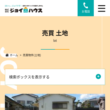
お電話
売買 土地
lot
ホーム
>
売買物件(土地)
検索ボックスを表示する