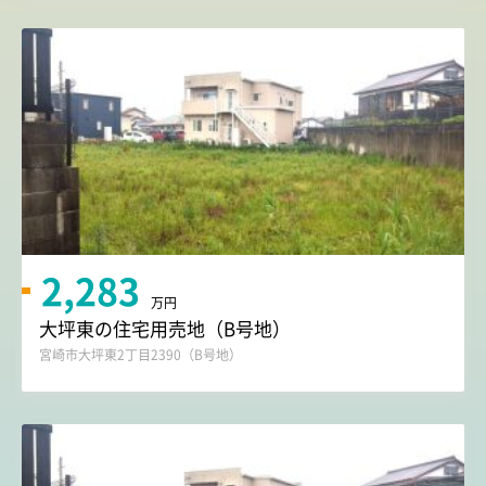
2,283
万円
大坪東の住宅用売地（B号地）
宮崎市大坪東2丁目2390（B号地）