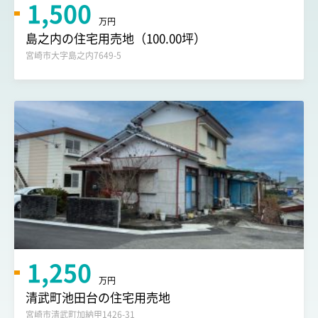
1,500
万円
島之内の住宅用売地（100.00坪）
宮崎市大字島之内7649-5
1,250
万円
清武町池田台の住宅用売地
宮崎市清武町加納甲1426-31